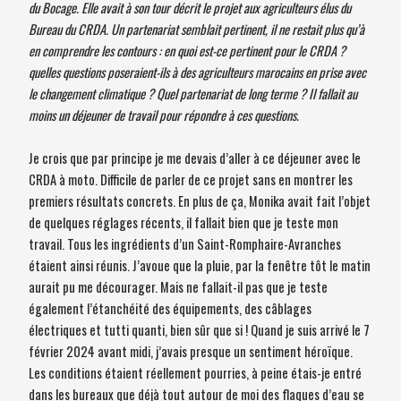
du Bocage. Elle avait à son tour décrit le projet aux agriculteurs élus du
Bureau du CRDA. Un partenariat semblait pertinent, il ne restait plus qu’à
en comprendre les contours : en quoi est-ce pertinent pour le CRDA ?
quelles questions poseraient-ils à des agriculteurs marocains en prise avec
le changement climatique ? Quel partenariat de long terme ? Il fallait au
moins un déjeuner de travail pour répondre à ces questions.
Je crois que par principe je me devais d’aller à ce déjeuner avec le
CRDA à moto. Difficile de parler de ce projet sans en montrer les
premiers résultats concrets. En plus de ça, Monika avait fait l’objet
de quelques réglages récents, il fallait bien que je teste mon
travail. Tous les ingrédients d’un Saint-Romphaire-Avranches
étaient ainsi réunis. J’avoue que la pluie, par la fenêtre tôt le matin
aurait pu me décourager. Mais ne fallait-il pas que je teste
également l’étanchéité des équipements, des câblages
électriques et tutti quanti, bien sûr que si ! Quand je suis arrivé le 7
février 2024 avant midi, j’avais presque un sentiment héroïque.
Les conditions étaient réellement pourries, à peine étais-je entré
dans les bureaux que déjà tout autour de moi des flaques d’eau se