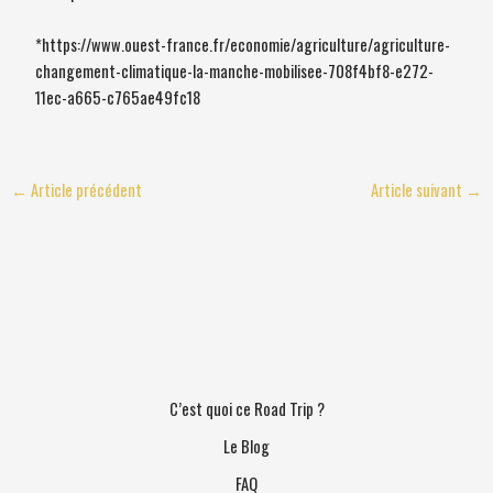
*https://www.ouest-france.fr/economie/agriculture/agriculture-
changement-climatique-la-manche-mobilisee-708f4bf8-e272-
11ec-a665-c765ae49fc18
←
Article précédent
Article suivant
→
C’est quoi ce Road Trip ?
Le Blog
FAQ