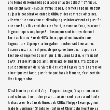
une ferme de Normandie pour aider un autre collectif d’Afrique.
Finalement avec RTMS, je n’impulse pas, je remets à peine au goût
du jour la coopération entre le CRDA et des contrées lointaines.
« Ils vivent le changement climatique plus intensément et plus tôt
que nous ! », « ils vivent dans le désert, le manque d’eau, ils savent
le gérer depuis longtemps ! ». Les enjeux sont incroyablement
forts au Maroc. Plus de 40% de la population travaille dans
l’agriculture. Si jusque-là l’irrigation fonctionnait bien sur les
bassins versants, il est possible que ça ne dure pas. Toujours ce
fâcheux changement climatique. El Houssine Lasfar, le Président
d’AAVT, l’association des amis du village de Tmamna, m’a expliqué
que le seul moyen de survivre là-bas, c’est l’agriculture. La pression
climatique est forte, plus forte que dans la Manche, c’est certain.
Il y a à apprendre.
C’est bien de ça dont il s’agit, l’apprentissage, l’inspiration par un
contexte sacrément plus pesant. J’ai bien senti que durant toute
la discussion, les élus du Bureau du CRDA, Philippe Lecompagnon,
Isabelle Boulanger, Stéphane Pontais et Christophe Heurtaux se