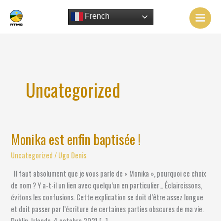
Aller
au
French
contenu
Uncategorized
Monika est enfin baptisée !
Monika
est
Uncategorized
/
Ugo Denis
enfin
baptisée
Il faut absolument que je vous parle de « Monika », pourquoi ce choix
!
de nom ? Y a-t-il un lien avec quelqu’un en particulier… Éclaircissons,
évitons les confusions. Cette explication se doit d’être assez longue
et doit passer par l’écriture de certaines parties obscures de ma vie.
Dublin, Irlande, 4 octobre 2021 […]