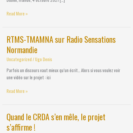
Read More »
RTMS-TMAMNA sur Radio Sensations
RTMS-
TMAMNA
Normandie
sur
Radio
Uncategorized
/
Ugo Denis
Sensations
Parfois un discours vaut mieux qu’un écrit… Alors si vous voulez voir
Normandie
une vidéo sur le projet : ici
Read More »
Quand le CRDA s’en mêle, le projet
Quand
le
s’affirme !
CRDA