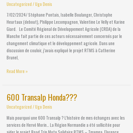
s’en
Uncategorized
/
Ugo Denis
mêle,
7/02/2024/ Stéphane Pontais, Isabelle Boulanger, Christophe
le
Heurtaux (debout), Philippe Lecompagnon, Valentine Le Velly et Karine
projet
Giard. Le Comité Régional de Développement Agricole (CRDA) de la
s’affirme !
Manche fait partie de ces acteurs nécessairement concernés par le
changement climatique et le développement agricole. Dans une
discussion de couloir, j’avais expliqué le projet RTMS à Catherine
Brunel,
Read More »
600 Transalp Honda???
600
Transalp
Uncategorized
/
Ugo Denis
Honda???
Mais pourquoi une 600 Transalp ? L’histoire de mes échanges avec les
services de Hervé Morin… La Région Normandie a été sollicitée pour
aider le projet Road Trip Moto Solidaire RTMS – Tmamna. Florence