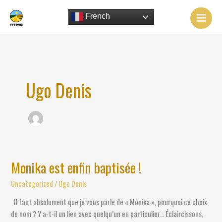
Aller
au
French
contenu
Ugo Denis
Monika est enfin baptisée !
Monika
est
Uncategorized
/
Ugo Denis
enfin
baptisée
Il faut absolument que je vous parle de « Monika », pourquoi ce choix
!
de nom ? Y a-t-il un lien avec quelqu’un en particulier… Éclaircissons,