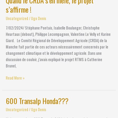
Quand le CRDA s’en mêle, le projet
le
s’affirme !
CRDA
s’en
Uncategorized
/
Ugo Denis
mêle,
7/02/2024/ Stéphane Pontais, Isabelle Boulanger, Christophe
le
Heurtaux (debout), Philippe Lecompagnon, Valentine Le Velly et Karine
projet
Giard. Le Comité Régional de Développement Agricole (CRDA) de la
s’affirme !
Manche fait partie de ces acteurs nécessairement concernés par le
changement climatique et le développement agricole. Dans une
discussion de couloir, j’avais expliqué le projet RTMS à Catherine
Brunel,
Read More »
600 Transalp Honda???
600
Transalp
Uncategorized
/
Ugo Denis
Honda???