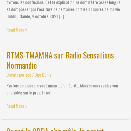
évitons les confusions. Cette explication se doit d’être assez longue
et doit passer par l’écriture de certaines parties obscures de ma vie.
Dublin, Irlande, 4 octobre 2021 […]
Read More »
RTMS-TMAMNA sur Radio Sensations
RTMS-
TMAMNA
Normandie
sur
Radio
Uncategorized
/
Ugo Denis
Sensations
Parfois un discours vaut mieux qu’un écrit… Alors si vous voulez voir
Normandie
une vidéo sur le projet : ici
Read More »
Quand